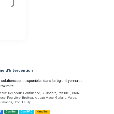
ne d'Intervention
 solutions sont disponibles dans la région Lyonnaise
proximité :
eaux, Bellecour, Confluence, Guillotière, Part-Dieu, Croix-
sse, Fourvière, Brotteaux, Jean Macé, Gerland, Vaise,
eurbanne, Bron, Ecully
E
Qualibat
QualiPAC
Handibat